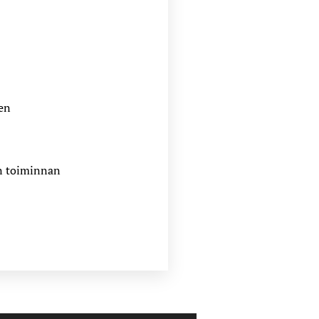
yen
en toiminnan