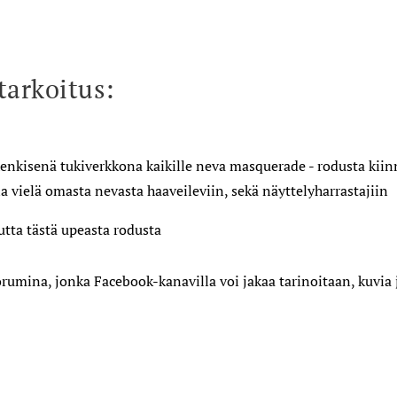
tarkoitus:
nkisenä tukiverkkona kaikille neva masquerade - rodusta kiinn
na vielä omasta nevasta haaveileviin, sekä näyttelyharrastajiin
uutta tästä upeasta rodusta
rumina, jonka Facebook-kanavilla voi jakaa tarinoitaan, kuvia 