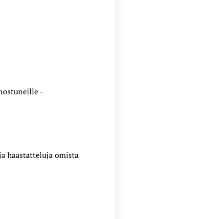
ostuneille -
ja haastatteluja omista