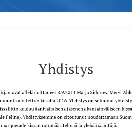
Yhdistys
rjan ovat allekirjoittaneet 8.9.2011 Marja Sidorow, Mervi Ahl
toiminta aloitettiin kesällä 2016. Yhdistys on solminut yhte
 Kissaliitto kuuluu äänivaltaisena jäsenenä kansainväliseen kiss
ale Féline). Yhdistyksemme on sitoutunut noudattamaan Suome
 masquerade kissan rotumääritelmää ja yleisiä sääntöjä.