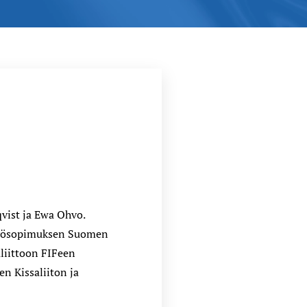
qvist ja Ewa Ohvo.
istyösopimuksen Suomen
aliittoon FIFeen
n Kissaliiton ja