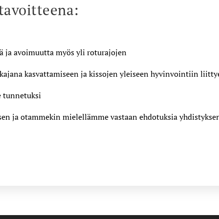
tavoitteena:
tä ja avoimuutta myös yli roturajojen
kajana kasvattamiseen ja kissojen yleiseen hyvinvointiin liitt
 tunnetuksi
ksen ja otammekin mielellämme vastaan ehdotuksia yhdistyks