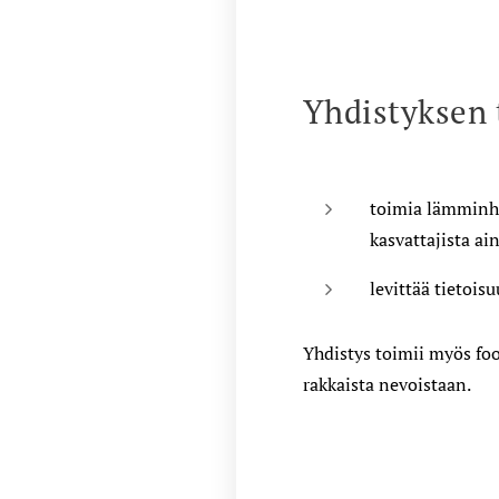
Yhdistyksen 
toimia lämminhe
kasvattajista ai
levittää tietois
Yhdistys toimii myös foo
rakkaista nevoistaan.