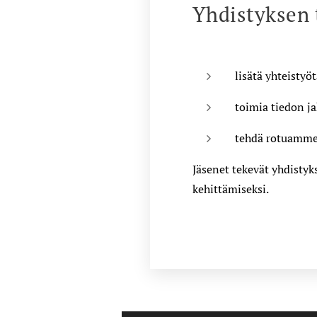
Yhdistyksen 
lisätä yhteistyö
toimia tiedon ja
tehdä rotuamme
Jäsenet tekevät yhdisty
kehittämiseksi.