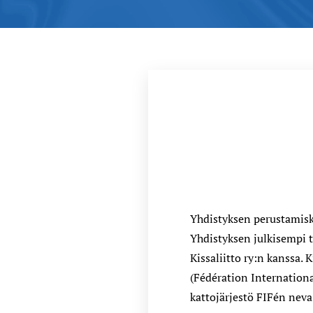
Yhdistyksen perustamiski
Yhdistyksen julkisempi 
Kissaliitto ry:n kanssa.
(Fédération Internation
kattojärjestö FIFén neva